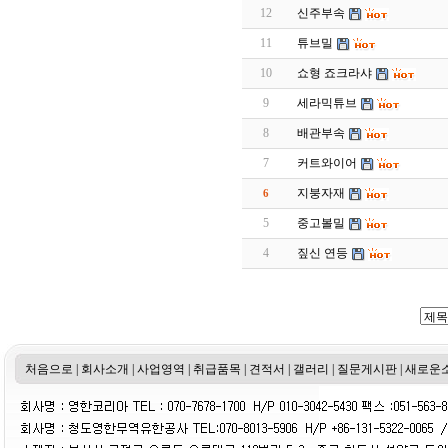
12
신주부속
11
튜브밀
10
쇼형 죠크라샤
9
세라믹튜브
8
배관부속
7
커트와이어
지붕자재
6
5
중고볼밀
4
짚신 연등
처음으로
|
회사소개
|
사업영역
|
취급품목
|
견적서
|
갤러리
|
질문게시판
|
새로운