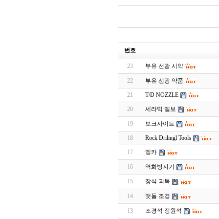
번호
23
부유 선광 시약
22
부유 선광 약품
21
T/D NOZZLE
20
세라믹 엘보
19
보크사이트
18
Rock Drilingl Tools
17
엥카
16
역화방지기
15
장식 괴목
14
맷돌 조경
13
조경석 정원석