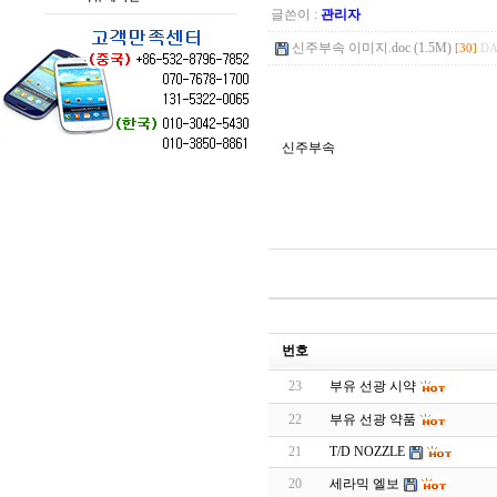
글쓴이 :
관리자
신주부속 이미지.doc (1.5M)
[30]
DA
신주부속
번호
23
부유 선광 시약
22
부유 선광 약품
21
T/D NOZZLE
20
세라믹 엘보