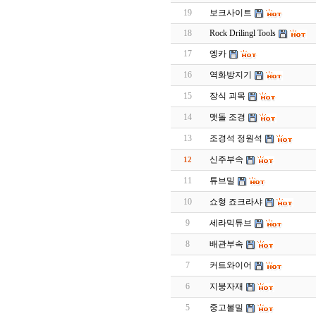
19
보크사이트
18
Rock Drilingl Tools
17
엥카
16
역화방지기
15
장식 괴목
14
맷돌 조경
13
조경석 정원석
신주부속
12
11
튜브밀
10
쇼형 죠크라샤
9
세라믹튜브
8
배관부속
7
커트와이어
6
지붕자재
5
중고볼밀