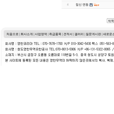
4
짚신 연등
처음으로
|
회사소개
|
사업영역
|
취급품목
|
견적서
|
갤러리
|
질문게시판
|
새로운